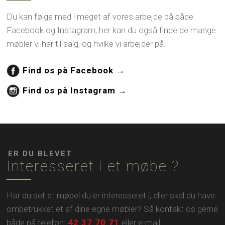
Du kan følge med i meget af vores arbejde på både
Facebook og Instagram, her kan du også finde de mange
møbler vi har til salg, og hvilke vi arbejder på.
Find os på Facebook →
Find os på Instagram →
ER DU BLEVET
Interesseret i et møbel?
Har du set et møbel du er interesseret i, eller skal du have
ombetrukket et af dine egne møbler? Så kontakt os gerne
både på telefon:
42 37 70 71
eller e-mail: