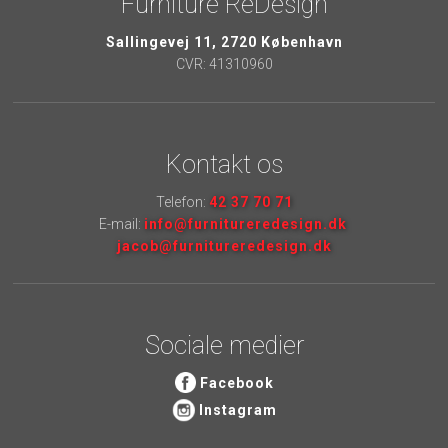
Furniture ReDesign
Sallingevej 11, 2720 København
CVR: 41310960
Kontakt os
Telefon:
42 37 70 71
E-mail:
info@furnitureredesign.dk
jacob@furnit​ureredesign.dk
Sociale medier
Facebook​
Instagram