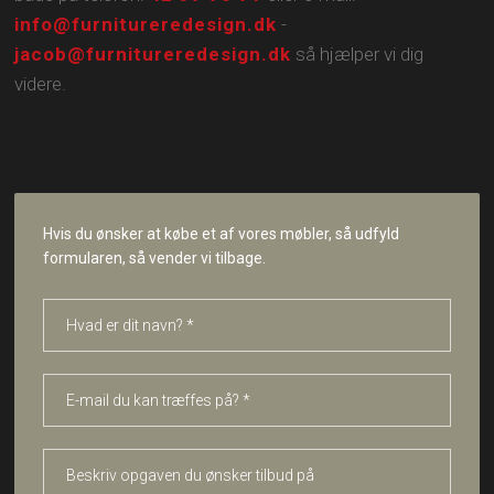
info@furnitureredesign.dk
-
jacob@furnitureredesign.dk
så hjælper vi dig
videre.
Hvis du ønsker at købe et af vores møbler, så udfyld
formularen, så vender vi tilbage.